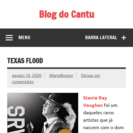
Skip
to
Blog do Cantu
content
Blog do Carlos H. Cantu sobre coisas interessantes ligadas
a tecnologia, música, etc.
MENU
BARRA LATERAL
TEXAS FLOOD
agosto 16, 2020
WarmBooter
Deixar um
comentário
Stevie Ray
Vaughan
foi um
daqueles raros
artistas que já
nascem com o dom