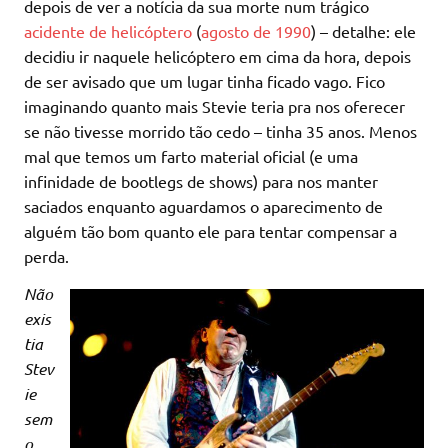
depois de ver a notícia da sua morte num trágico
acidente de helicóptero
(
agosto de 1990
) – detalhe: ele
decidiu ir naquele helicóptero em cima da hora, depois
de ser avisado que um lugar tinha ficado vago. Fico
imaginando quanto mais Stevie teria pra nos oferecer
se não tivesse morrido tão cedo – tinha 35 anos. Menos
mal que temos um farto material oficial (e uma
infinidade de bootlegs de shows) para nos manter
saciados enquanto aguardamos o aparecimento de
alguém tão bom quanto ele para tentar compensar a
perda.
Não
exis
tia
Stev
ie
sem
o