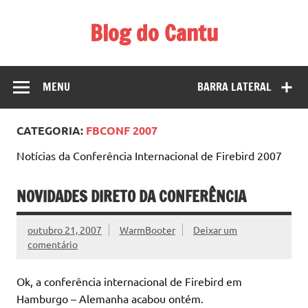
Skip
to
Blog do Cantu
content
Blog do Carlos H. Cantu sobre coisas interessantes ligadas
a tecnologia, música, etc.
MENU
BARRA LATERAL
CATEGORIA:
FBCONF 2007
Notícias da Conferência Internacional de Firebird 2007
NOVIDADES DIRETO DA CONFERÊNCIA
outubro 21, 2007
WarmBooter
Deixar um
comentário
Ok, a conferência internacional de Firebird em
Hamburgo – Alemanha acabou ontém.