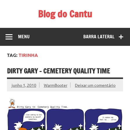
Skip
to
Blog do Cantu
content
Blog do Carlos H. Cantu sobre coisas interessantes ligadas
a tecnologia, música, etc.
MENU
BARRA LATERAL
TAG:
TIRINHA
DIRTY GARY – CEMETERY QUALITY TIME
junho 1, 2010
WarmBooter
Deixar um comentário