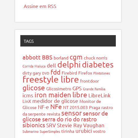
Assine em RSS
TAGS
cgm
abbott
BBS
borland
chuck norris
delphi
diabetes
dell
Corrida Maluca
fdd
dirty gary
Firebird
Firefox
DVD
Flintstones
freestyle libre
frontdoor
glicose
GPS
Glicosimetro
Grande Família
libre
iron maiden
icms
LibreLink
medidor de glicose
LinX
Monitor de
NFe
NF-e
Glicose
NT 2015.003
Praga
rastro
sensor
sensor de
da serpente
revista
glicose
serra do rio do rastro
sibionics
SRV
Stevie Ray Vaughan
urubici
tirinha
vostro
Submarino
SuperSimples