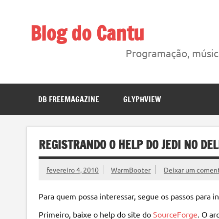
Skip
to
content
Blog do Cantu
Blog do Carlos H. Cantu sobre coisas interessantes liga
Programação, música
DB FREEMAGAZINE
GLYPHVIEW
REGISTRANDO O HELP DO JEDI NO DEL
fevereiro 4, 2010
WarmBooter
Deixar um coment
Para quem possa interessar, segue os passos para i
Primeiro, baixe o help do site do
SourceForge
. O ar