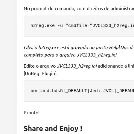
No prompt de comando, com direitos de administrado
h2reg.exe -u "cmdfile="JVCL333_h2reg.i
Obs: o h2reg.exe está gravado na pasta Help\Doc do
completo para o arquivo JVCL333_h2reg.ini.
Edite o arquivo
JVCL333_h2reg.ini
adicionando a lin
[UnReg_Plugin].
borland.bds5|_DEFAULT|Jedi.JVCL|_DEFAU
Pronto!
Share and Enjoy !