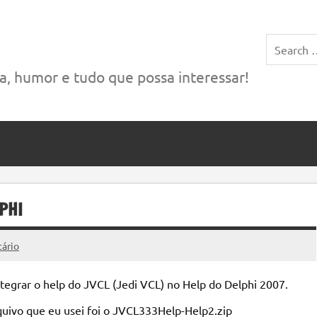
das a tecnologia, música, etc.
, humor e tudo que possa interessar!
PHI
ário
ntegrar o help do JVCL (Jedi VCL) no Help do Delphi 2007.
quivo que eu usei foi o JVCL333Help-Help2.zip