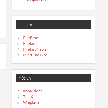
FIREBIRD
FireBase
Firebird
FirebirdNews
Mind The Bird
MÚSICA
IronMaiden
The X
Whiplash