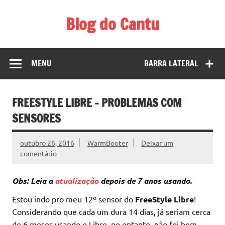
Skip
to
Blog do Cantu
content
Blog do Carlos H. Cantu sobre coisas interessantes ligadas
a tecnologia, música, etc.
MENU
BARRA LATERAL
FREESTYLE LIBRE – PROBLEMAS COM
SENSORES
outubro 26, 2016
WarmBooter
Deixar um
comentário
Obs: Leia a
atualização
depois de 7 anos usando.
Estou indo pro meu 12º sensor do
FreeStyle Libre
!
Considerando que cada um dura 14 dias, já seriam cerca
de 6 meses usando o Libre, no entanto, não foi bem