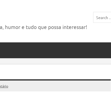
das a tecnologia, música, etc.
, humor e tudo que possa interessar!
tário