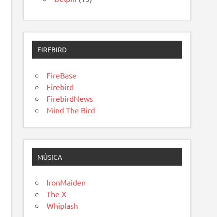
FIREBIRD
FireBase
Firebird
FirebirdNews
Mind The Bird
MÚSICA
IronMaiden
The X
Whiplash