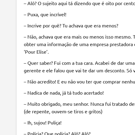
– Alô? O sujeito aqui tá dizendo que é oito por cent
– Puxa, que incrível!
– Incrive por quê? Tu achava que era menos?
– Não, achava que era mais ou menos isso mesmo. Tô
obter uma informação de uma empresa prestadora d
‘Pour Elise’.
– Quer saber? Fui com a tua cara. Acabei de dar um
gerente e ele falou que vai te dar um desconto. Só v
– Não acredito! E eu não vou ter que comprar nenh
– Nadica de nada, já tá tudo acertado!
– Muito obrigado, meu senhor. Nunca fui tratado d
(de repente, ouvem-se tiros e gritos)
– Ih, sujou! Puliça!
– Polícia? Que polícia? Alô? Alô?