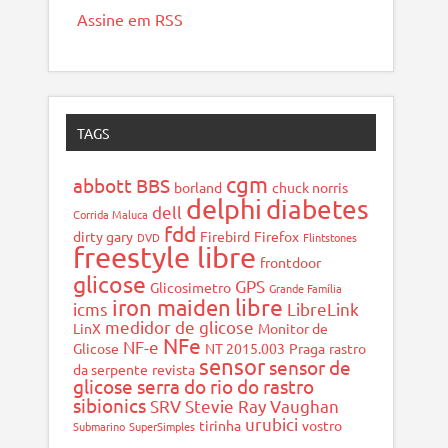
Assine em RSS
TAGS
cgm
abbott
BBS
borland
chuck norris
delphi
diabetes
dell
Corrida Maluca
fdd
dirty gary
Firebird
Firefox
DVD
Flintstones
freestyle libre
frontdoor
glicose
GPS
Glicosimetro
Grande Família
libre
iron maiden
icms
LibreLink
medidor de glicose
LinX
Monitor de
NFe
NF-e
Glicose
NT 2015.003
Praga
rastro
sensor
sensor de
da serpente
revista
glicose
serra do rio do rastro
sibionics
SRV
Stevie Ray Vaughan
urubici
tirinha
vostro
Submarino
SuperSimples