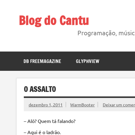
Skip
to
content
Blog do Cantu
Blog do Carlos H. Cantu sobre coisas interessantes liga
Programação, música
DB FREEMAGAZINE
GLYPHVIEW
O ASSALTO
dezembro 1, 2011
WarmBooter
Deixar um comen
– Alô? Quem tá falando?
– Aqui é o ladrão.