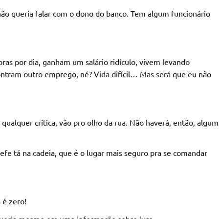
 não queria falar com o dono do banco. Tem algum funcionário
oras por dia, ganham um salário ridículo, vivem levando
tram outro emprego, né? Vida difícil… Mas será que eu não
qualquer crítica, vão pro olho da rua. Não haverá, então, algum
fe tá na cadeia, que é o lugar mais seguro pra se comandar
 é zero!
 queria mesmo era uma informação sobre juro.