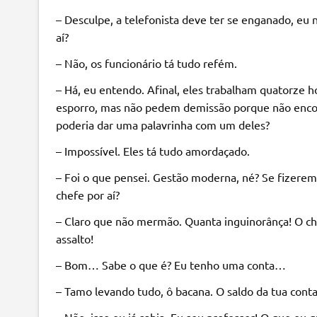
– Desculpe, a telefonista deve ter se enganado, eu
aí?
– Não, os funcionário tá tudo refém.
– Há, eu entendo. Afinal, eles trabalham quatorze h
esporro, mas não pedem demissão porque não encon
poderia dar uma palavrinha com um deles?
– Impossível. Eles tá tudo amordaçado.
– Foi o que pensei. Gestão moderna, né? Se fizerem 
chefe por aí?
– Claro que não mermão. Quanta inguinorânça! O che
assalto!
– Bom… Sabe o que é? Eu tenho uma conta…
– Tamo levando tudo, ô bacana. O saldo da tua conta
– Não, isso eu já sabia. Eu sou professor! O que eu