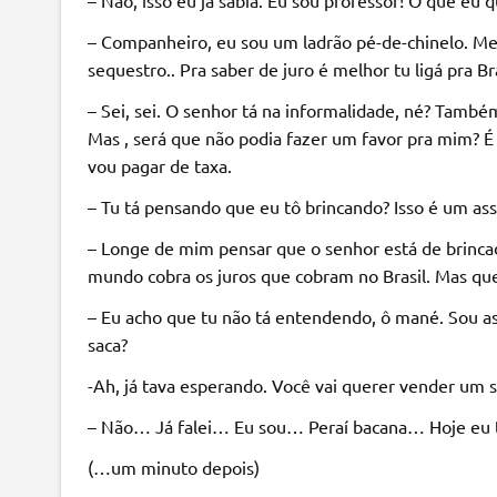
– Companheiro, eu sou um ladrão pé-de-chinelo. Me
sequestro.. Pra saber de juro é melhor tu ligá pra Bra
– Sei, sei. O senhor tá na informalidade, né? Tam
Mas , será que não podia fazer um favor pra mim? É
vou pagar de taxa.
– Tu tá pensando que eu tô brincando? Isso é um ass
– Longe de mim pensar que o senhor está de brinca
mundo cobra os juros que cobram no Brasil. Mas quer
– Eu acho que tu não tá entendendo, ô mané. Sou as
saca?
-Ah, já tava esperando. Você vai querer vender um s
– Não… Já falei… Eu sou… Peraí bacana… Hoje eu t
(…um minuto depois)